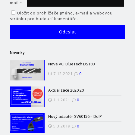
mail
*
Uložit do prohlížeče jméno, e-mail a webovou
stránku pro budoucí komentáře.
Novinky
Nové VCI BlueTech DS180
7.12.2021
0
Aktualizace 2020.20
1.1.2021
0
Nový adaptér SV60156 – DoIP
5.3.2019
0