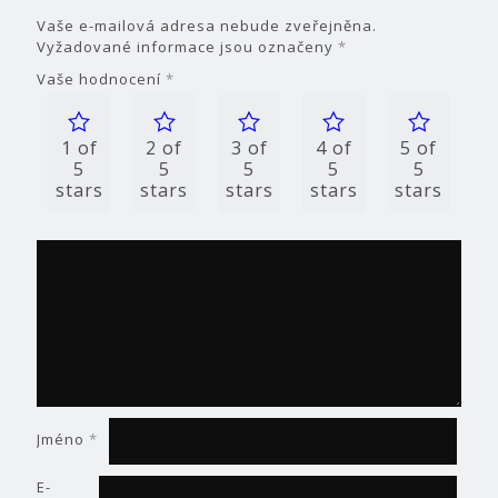
Vaše e-mailová adresa nebude zveřejněna.
Vyžadované informace jsou označeny
*
Vaše hodnocení
*
1 of
2 of
3 of
4 of
5 of
5
5
5
5
5
stars
stars
stars
stars
stars
Jméno
*
E-