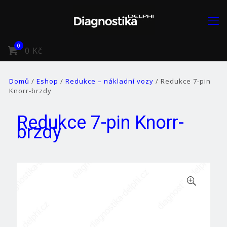
0
0 Kč
Domů
/
Eshop
/
Redukce – nákladní vozy
/ Redukce 7-pin
Knorr-brzdy
Redukce 7-pin Knorr-
brzdy