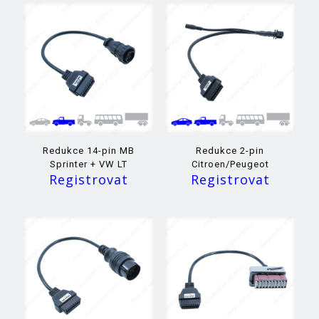
Redukce 14-pin MB
Redukce 2-pin
Sprinter + VW LT
Citroen/Peugeot
Registrovat
Registrovat