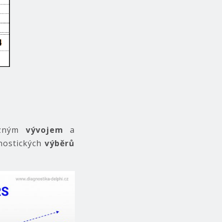
azným
vývojem
a
nostických
výběrů