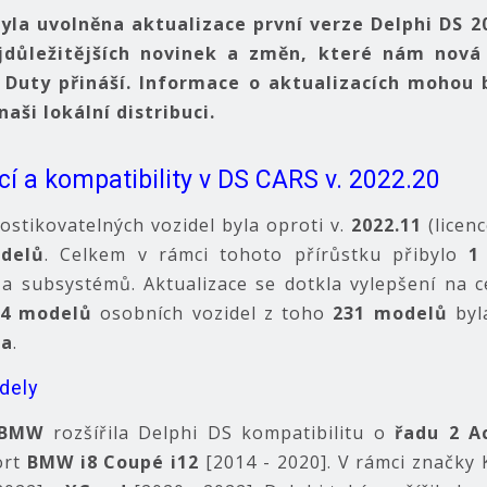
byla uvolněna aktualizace první verze Delphi DS 2
důležitějších novinek a změn, které nám nová
 Duty přináší. Informace o aktualizacích mohou
aši lokální distribuci.
cí a kompatibility v DS CARS v. 2022.20
stikovatelných vozidel byla oproti v.
2022.11
(licenc
delů
. Celkem v rámci tohoto přírůstku přibylo
1
a subsystémů. Aktualizace se dotkla vylepšení na 
54 modelů
osobních vozidel z toho
231 modelů
by
la
.
dely
BMW
rozšířila Delphi DS kompatibilitu o
řadu 2 A
ort
BMW i8 Coupé i12
[2014 - 2020]. V rámci značky K