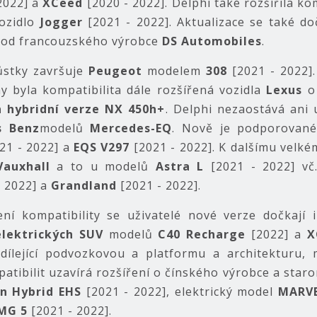
2022] a
XCeed
[2020 - 2022]. Delphi také rozšířila ko
ozidlo
Jogger
[2021 - 2022]. Aktualizace se také do
] od francouzského výrobce
DS Automobiles
.
ůstky završuje
Peugeot
modelem
308
[2021 - 2022].
y byla kompatibilita dále rozšířená vozidla
Lexus
o
n hybridní verze NX 450h+
. Delphi nezaostává ani 
s Benz
modelů
Mercedes-EQ
. Nově je podporovan
21 - 2022] a
EQS V297
[2021 - 2022]. K dalšímu velké
Vauxhall
a to u modelů
Astra L
[2021 - 2022] vč.
- 2022] a
Grandland
[2021 - 2022].
ní kompatibility se uživatelé nové verze dočkají
elektrických SUV
modelů
C40 Recharge
[2022] a
X
dílející podvozkovou a platformu a architekturu,
patibilit uzavírá rozšíření o čínského výrobce a sta
in Hybrid EHS
[2021 - 2022], elektrický model
MARV
MG 5
[2021 - 2022].