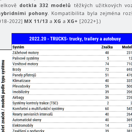
celkově
dotkla 332 modelů
těžkých užitkových vo
hybridními pohony
. Kompatibilita byla zejména ro
018-2022]
MX 11/13
a
XG
a
XG+
[2022+].)