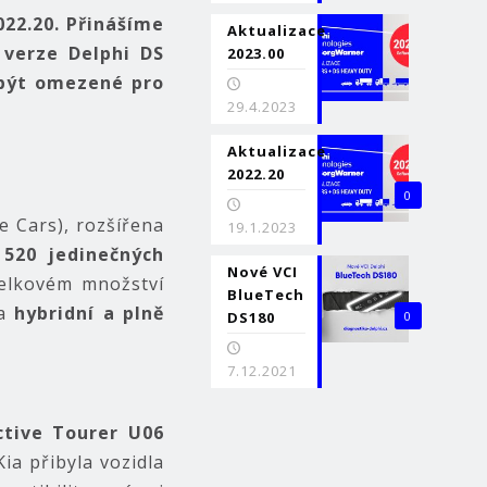
022.20. Přinášíme
Aktualizace
 verze Delphi DS
2023.00
 být omezené pro
29.4.2023
Aktualizace
2022.20
0
e Cars), rozšířena
19.1.2023
 520 jedinečných
Nové VCI
celkovém množství
BlueTech
la
hybridní a plně
DS180
0
7.12.2021
ctive Tourer U06
ia přibyla vozidla