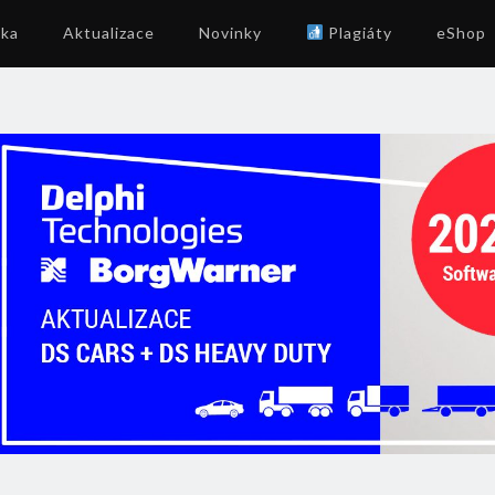
ika
Aktualizace
Novinky
Plagiáty
eShop