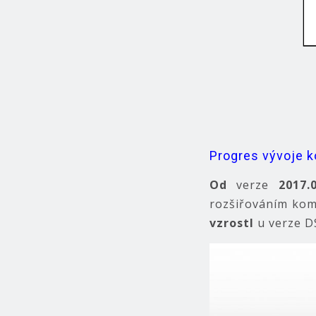
Progres vývoje k
Od
verze
2017.
rozšiřováním komp
vzrostl
u verze 