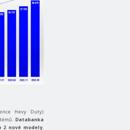
cence Hevy Duty)
stémů.
Databanka
o 2 nové modely
.