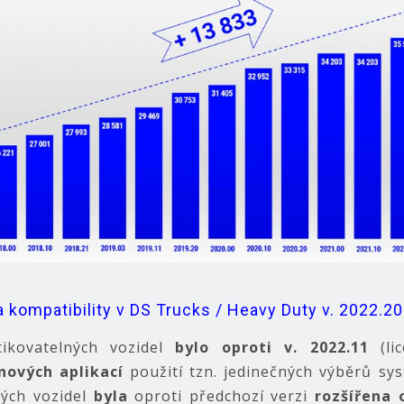
a kompatibility v DS Trucks / Heavy Duty v. 2022.20
ikovatelných vozidel
bylo oproti v.
2022.11
(li
nových aplikací
použití tzn. jedinečných výběrů sy
ných vozidel
byla
oproti předchozí verzi
rozšířena 