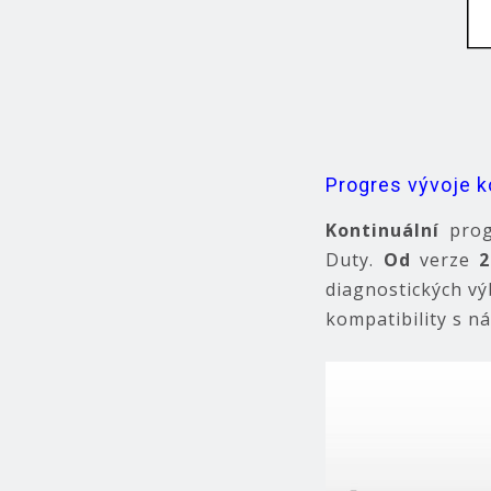
Progres vývoje k
Kontinuální
prog
Duty.
Od
verze
2
diagnostických v
kompatibility s n