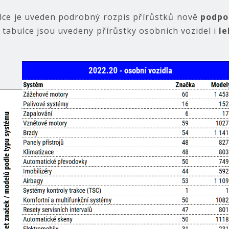
ulce je uveden podrobný rozpis přírůstků nově
podpo
V tabulce jsou uvedeny přírůstky osobních vozidel i
le