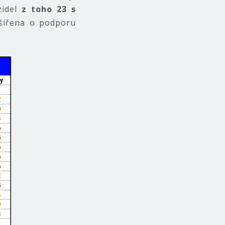
zidel
z toho 23 s
zšířena o podporu