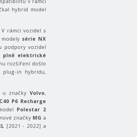
mpatibilitu v rámci
čkal hybrid model
 V rámci vozidel s
 modely
série NX
u podpory vozidel
é
plně elektrické
mu rozšíření došlo
 plug-in hybridu,
 i u značky
Volvo
,
C40 P6 Recharge
 model
Polestar 2
ronové značky
MG
a
EL
[2021 - 2022] a