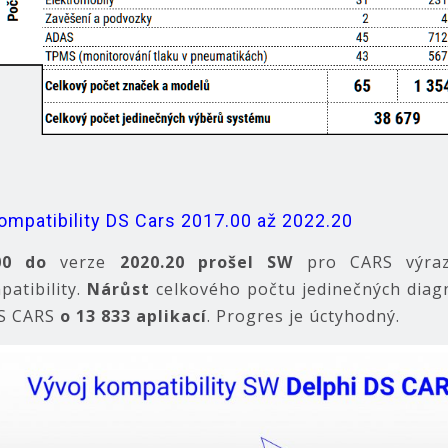
ompatibility DS Cars 2017.00 až 2022.20
00 do
verze
2020.20
prošel SW
pro CARS výr
atibility.
Nárůst
celkového počtu jedinečných diag
DS CARS
o 13 833 aplikací
. Progres je úctyhodný.