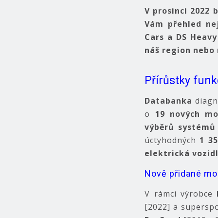
V prosinci 2022 
Vám přehled nej
Cars a DS Heavy
náš region nebo n
Přírůstky funk
Databanka
diagno
o
19 nových mo
výběrů systémů
úctyhodných
1 3
elektrická vozid
Nově přidané mo
V rámci výrobce
[2022] a supersp