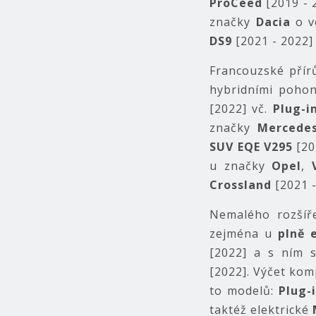
ProCeed
[2019 - 
značky
Dacia
o v
DS9
[2021 - 2022
Francouzské přír
hybridními pohon
[2022] vč.
Plug-i
značky
Mercede
SUV EQE V295
[20
u značky
Opel
,
Crossland
[2021 
Nemalého rozšíře
zejména u
plně 
[2022] a s ním s
[2022]. Výčet kom
to modelů:
Plug-
taktéž elektrické