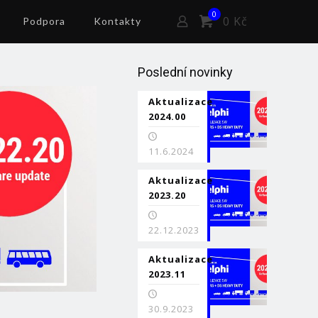
0
0 Kč
Podpora
Kontakty
Poslední novinky
Aktualizace
2024.00
11.6.2024
Aktualizace
2023.20
22.12.2023
Aktualizace
2023.11
30.9.2023